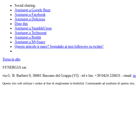
Social sharing:
Aggiungi a Google Buzz
Aggiungi a Facebook
Aggiungi a Delicious
Digg this
Aggiungi a StumbleUpon
Aggiungi a Technorati
Aggiungi a Reddit
Aggiungi a MySpace
Questo articolo ti piace? Segnalalo ai tuoi followers su twitter!
Torna in alto
SYNERGIA sas
via G. B. Barbieri 9, 36061 Bassano del Grappa (VI) - tel e fax: +39 0424 226631 - email:
i
Questo sito web utilizza i cookie al fine di migliorarne la fruibilità. Continuando ad usufruire di questo sito,