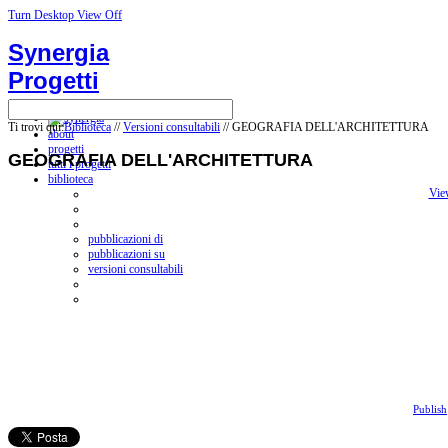
Turn Desktop View Off
Synergia
Progetti
Ti trovi qui:
Biblioteca
//
Versioni consultabili
// GEOGRAFIA DELL'ARCHITETTURA
about
progetti
GEOGRAFIA DELL'ARCHITETTURA
tutti i progetti
biblioteca
Vie
pubblicazioni di
pubblicazioni su
versioni consultabili
Publish